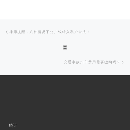
文章导航
上一篇
律师提醒，八种情况下公户钱转入私户合法！
返回文章列表
下
交通事故扣车费用需要缴纳吗？
统计