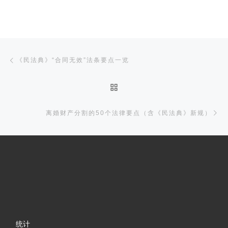
文章导航
上一篇
《民法典》“合同无效”法条要点一览
返回文章列表
下
离婚财产分割的50个法律要点（含《民法典》新规）
统计